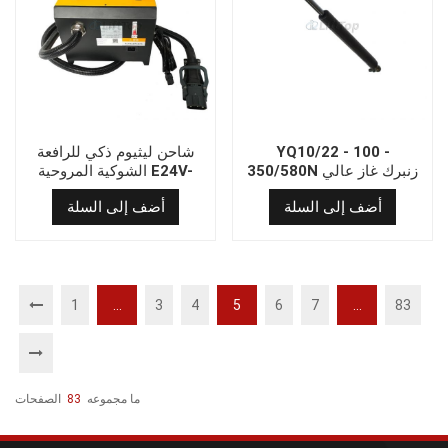
YQ10/22 - 100 -
شاحن ليثيوم ذكي للرافعة
350/580N زنبرك غاز عالي
الشوكية المروحية E24V-
الأداء
100A-LI-422(REMA160)
أضف إلى السلة
أضف إلى السلة
1
...
3
4
5
6
7
...
83
ما مجموعه
83
الصفحات