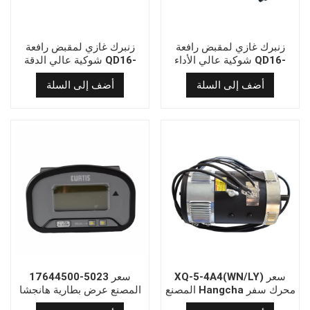
زنبرك غازي لمقبض رافعة
زنبرك غازي لمقبض رافعة
شوكية عالي الأداء QD16-
شوكية عالي الدقة QD16-
192-55-250N
190-55-250N
أضف إلى السلة
أضف إلى السلة
XQ-5-4A4(WN/LY) سعر
17644500-5023 سعر
المصنع Hangcha محرك سفر
المصنع عرض بطارية هانجشا
متحمس بشكل منفصل