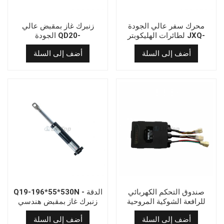
محرك سفر عالي الجودة
زنبرك غاز بمقبض عالي
لطائرات الهليكوبتر JXQ-
الجودة QD20-
320*77*600N
8/JXQ-8-WX/TSW132/4-
أضف إلى السلة
أضف إلى السلة
195LT31-1(LY)
صندوق التحكم الكهربائي
Q19-196*55*530N الدقة -
للرافعة الشوكية المروحية
زنبرك غاز بمقبض هندسي
D06ZKH-12 الموفر للطاقة
أضف إلى السلة
أضف إلى السلة