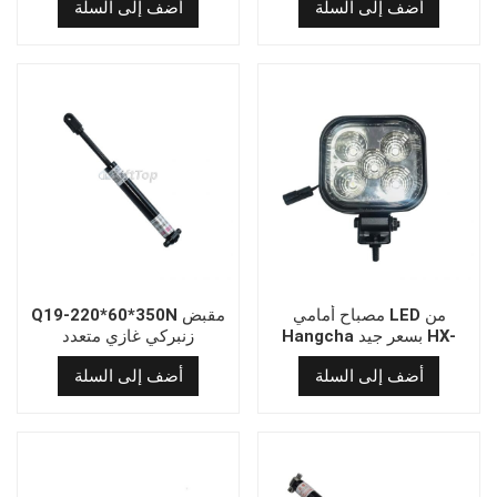
أضف إلى السلة
أضف إلى السلة
مصباح أمامي LED من
Q19-220*60*350N مقبض
Hangcha بسعر جيد HX-
زنبركي غازي متعدد
055/12-24V (108*98*55)
الاستخدامات
أضف إلى السلة
أضف إلى السلة