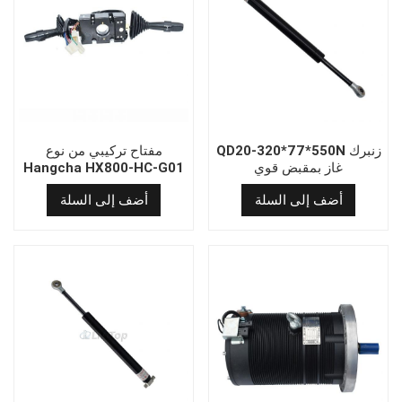
QD20-320*77*550N زنبرك
مفتاح تركيبي من نوع
غاز بمقبض قوي
Hangcha HX800-HC-G01
متوفر بكميات كبيرة
أضف إلى السلة
أضف إلى السلة