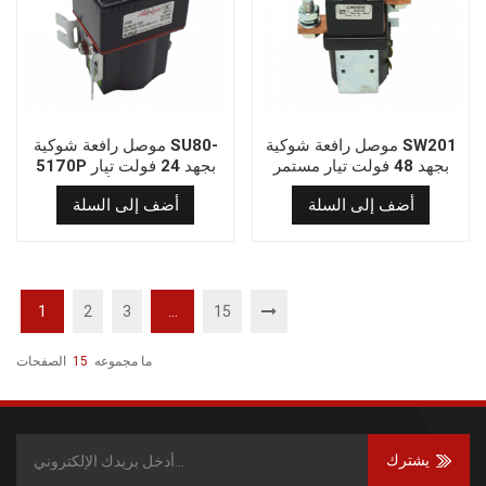
موصل رافعة شوكية SW201
موصل رافعة شوكية SU80-
بجهد 48 فولت تيار مستمر
5170P بجهد 24 فولت تيار
(طراز ZJWH400A) - بديل
مستمر | بديل أصلي من
أضف إلى السلة
أضف إلى السلة
مباشر لـ SW201-249T |
ألبرايت | مرحل كهربائي عالي
مرحل كهربائي عالي التحمل
التحمل للرافعات الشوكية
بقوة 400 أمبير للرافعات
والمركبات الصناعية
الشوكية الكهربائية
1
2
3
...
15
ما مجموعه
15
الصفحات
يشترك