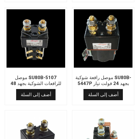
موصل رافعة شوكية SU80B-
موصل SU80B-5107
5447P بجهد 24 فولت تيار
للرافعات الشوكية بجهد 48
مستمر | مرحل أصلي من
فولت تيار مستمر | مرحل
أضف إلى السلة
أضف إلى السلة
ألبرايت | بديل مباشر للموديل
أصلي من ألبرايت | مفتاح
C29544C | مفتاح كهربائي
كهربائي عالي التحمل
عالي التحمل للرافعات
للرافعات الشوكية
الشوكية والمعدات الصناعية