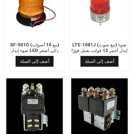
LTE-1081J (مع صوت) ضوء
SF-901O (مع 10 أصوات)
إنذار أحمر 12 فولت يعمل فورًا
ضوء إنذار LED ذكي أصفر
بتصميم صناعي متين
أضف إلى السلة
أضف إلى السلة