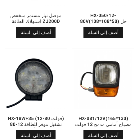
HX-050/12-
موصل تيار مستمر منخفض
80V(108*108*50) حل
استهلاك الطاقة ZJ200D
إضاءة فعال من حيث التكلفة
OEM مزدوج الكسر
أضف إلى السلة
أضف إلى السلة
لمصباح أمامي LED مربع 12-
80 فولت
HX-081/12V(165*130)
HX-18WF35 (12-80 فولت)
مصباح أمامي مدمج 12 فولت
تشغيل موفر للطاقة 12-80
وعمر افتراضي طويل وصيانة
فولت مصباح أمامي دائري
أضف إلى السلة
أضف إلى السلة
منخفضة
LED