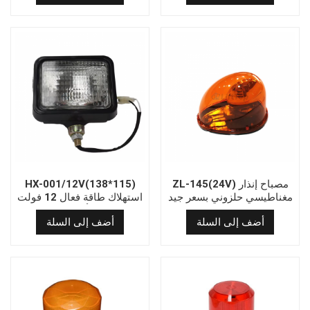
ZL-145(24V) مصباح إنذار
HX-001/12V(138*115)
مغناطيسي حلزوني بسعر جيد
استهلاك طاقة فعال 12 فولت
مصباح أمامي مربع
أضف إلى السلة
أضف إلى السلة