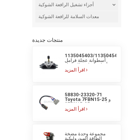
أجزاء تشغيل الرافعة الشوكية
معدات السلامة للرافعة الشوكية
منتجات جديدة
1135045403/1135045405
أسطوانة عجلة فرامل
أصلية لشاحنة الوصول
LINDE R16
اقرأ المزيد
58830-23320-71
Toyota 7FBN15-25 و
8FBN15-25 مفتاح دقيق
لمصباح فرامل الرافعة
اقرأ المزيد
الشوكية
مجموعة وحدة مضخة
الطاقة الهيدروليكية