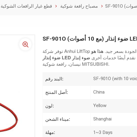
مصباح رافعة شوكية
قطع غيار الرافعات الشوكية ا
كية عالية الجودة بسعر جيد.
نقدم أيضًا خدمات أخرى
نيسان، رافعة شوكية MITSUBISHI.
SF-901O (with 10 voi
البند رقم:
China
أصل المنتج:
Yellow
لون:
Shanghai
ميناء الشحن:
1~3 Days
مهلة: