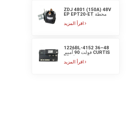
ZDJ 4801 (150A) 48V
EP EPT20-ET محطة
مضخة الرافعة الشوكية
مفتاح تلامس تيار مستمر
اقرأ المزيد
1226BL-4152 36–48
فولت 90 أمبير CURTIS
EP وحدة تحكم محرك
مغناطيسي دائم للرافعة
اقرأ المزيد
الشوكية