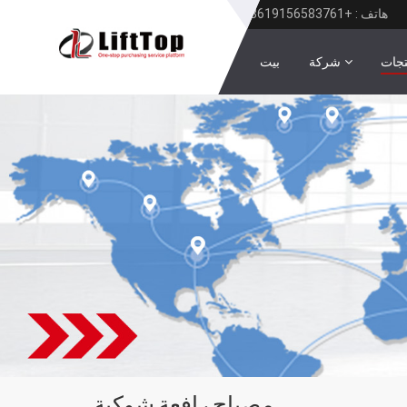
هاتف : +8619156583761
تجات
شركة
بيت
مصباح رافعة شوكية