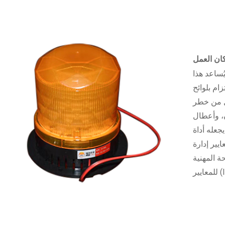
كان العمل
ُساعد هذا
ام بلوائح
لل من خطر
، وأعطال
جعله أداة
يير إدارة
معايير المنظمة الدولية
IS).