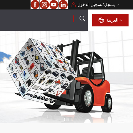
يسجل
/
تسجيل الدخول
العربية
العربية
English
français
русский
español
português