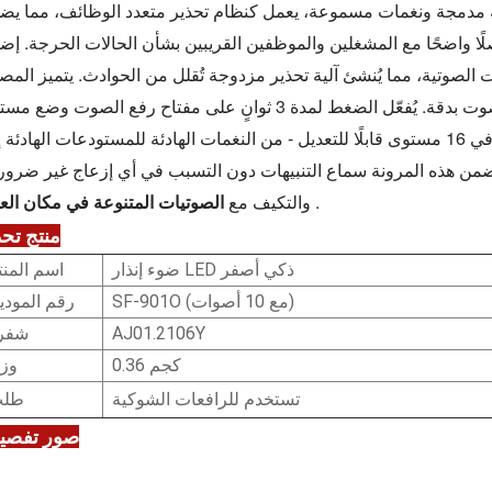
ثقيلة. بفضل 10 تنبيهات صوتية مدمجة ونغمات مسموعة، يعمل كنظام تحذير متعدد الوظائف، مما 
الصوتية، مما يُنشئ آلية تحذير مزدوجة تُقلل من الحوادث. يتميز المص
بمفتاح رفع سهل الاستخدام لضبط مستوى الصوت بدقة. يُفعّل الضغط لمدة 3 ثوانٍ على مفتاح رفع الصوت وض
الصوت، مما يسمح للمشغلين بزيادة مستوى الصوت في 16 مستوى قابلًا للتعديل - من النغمات الهادئة للمستودعات الهادئ
ن هذه المرونة سماع التنبيهات دون التسبب في أي إزعاج غير ضرور
.
الصوتيات المتنوعة في مكان العمل
والتكيف مع
منتج
تحد
ضوء إنذار LED ذكي أصفر
اسم المنت
SF-901O (مع 10 أصوات)
رقم المودي
AJ01.2106Y
شفر
0.36 كجم
وز
تستخدم للرافعات الشوكية
طل
صور تفصيل