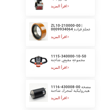
1135-420000-F0 بجهد
24V وقدرة 500W لـ EP
اقرأ المزيد
F4 وشاحنة البليت
الكهربائية سعة 1.5T
ZL10-210000-00 |
0009934064 عجلة قيادة
أصلية لشاحنة منصات
كهربائية EP F4 بمقاس
اقرأ المزيد
210×70/83
1115-340000-10-50
مجموعة مقبض شاحنة
منصات EP مع مفاتيح
شاشة عرض
اقرأ المزيد
1116-430008-00 مضخة
هيدروليكية لمحرك شاحنة
منصات كهربائية EP HELI
بجهد 48V/800W
اقرأ المزيد