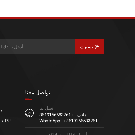
يشترك
تواصل معنا
اتصل بنا
مح
هاتف : +8619156583761
WhatsApp : +8619156583761
عجلات قيادة الرافعة الشوكية PU