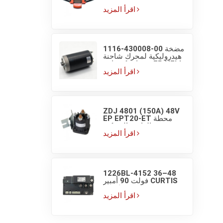
منصات EP مع مفاتيح
شاشة عرض
اقرأ المزيد
1116-430008-00 مضخة
هيدروليكية لمحرك شاحنة
منصات كهربائية EP HELI
بجهد 48V/800W
اقرأ المزيد
ZDJ 4801 (150A) 48V
EP EPT20-ET محطة
مضخة الرافعة الشوكية
مفتاح تلامس تيار مستمر
اقرأ المزيد
1226BL-4152 36–48
فولت 90 أمبير CURTIS
EP وحدة تحكم محرك
مغناطيسي دائم للرافعة
اقرأ المزيد
الشوكية