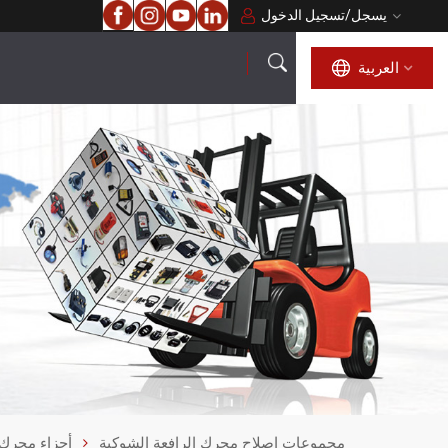
يسجل
/
تسجيل الدخول
العربية
العربية
English
français
русский
español
português
مجموعات إصلاح محرك الرافعة الشوكية
أجزاء محرك 