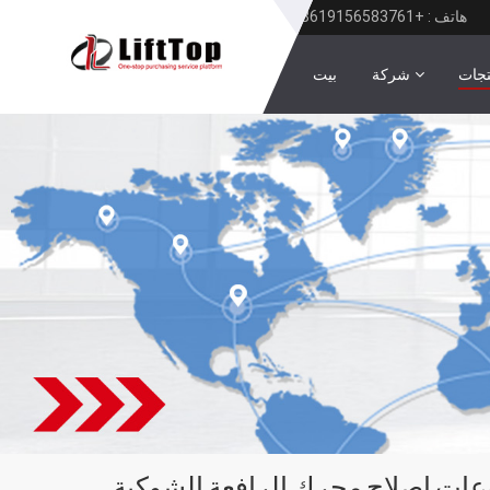
هاتف : +8619156583761
تجات
شركة
بيت
ات إصلاح محرك الرافعة الشوكية