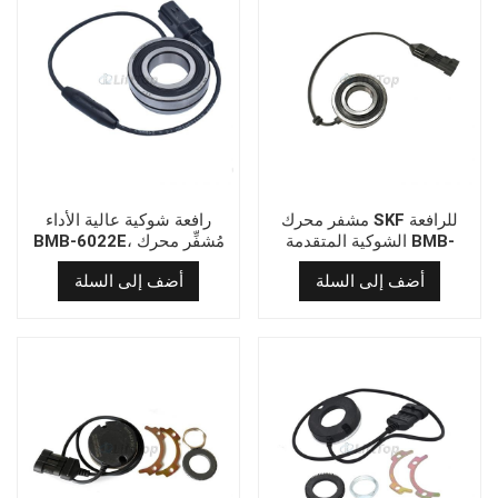
مشفر محرك SKF للرافعة
رافعة شوكية عالية الأداء
الشوكية المتقدمة BMB-
BMB-6022E، مُشفِّر محرك
SKF
6206/064S2/EA144A
أضف إلى السلة
أضف إلى السلة