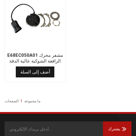
E68EC050A01 مشفر محرك
الرافعة الشوكية عالية الدقة
SME
أضف إلى السلة
ما مجموعه
1
الصفحات
يشترك