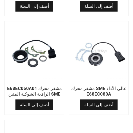
E68EC067A01
أضف إلى السلة
أضف إلى السلة
مشفر محرك SME عالي الأداء
E68EC050A01 مشفر محرك
E68EC080A
الرافعة الشوكية المتين SME
أضف إلى السلة
أضف إلى السلة