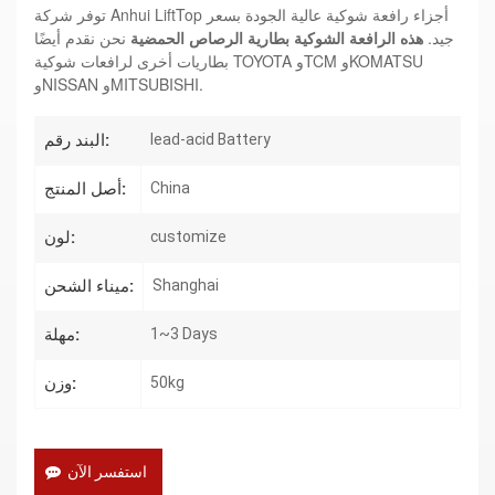
توفر شركة Anhui LiftTop أجزاء رافعة شوكية عالية الجودة بسعر
جيد.
هذه الرافعة الشوكية
بطارية الرصاص الحمضية
نحن نقدم أيضًا
بطاريات أخرى لرافعات شوكية TOYOTA وTCM وKOMATSU
وNISSAN وMITSUBISHI.
البند رقم:
lead-acid Battery
أصل المنتج:
China
لون:
customize
ميناء الشحن:
Shanghai
مهلة:
1~3 Days
وزن:
50kg
استفسر الآن