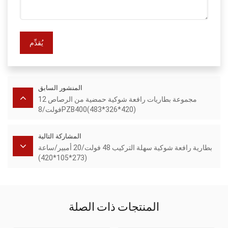
يُقدِّم
المنشور السابق
مجموعة بطاريات رافعة شوكية حمضية من الرصاص 12
فولت/8PZB400(483*326*420)
المشاركة التالية
بطارية رافعة شوكية سهلة التركيب 48 فولت/20 أمبير/ساعة
(273*105*420)
المنتجات ذات الصلة