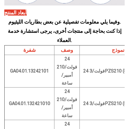
أبعاد المنتج
وفيما يلي معلومات تفصيلية عن بعض بطاريات الليثيوم.
إذا كنت بحاجة إلى منتجات أخرى، يرجى استشارة خدمة
العملاء.
نموذج
وصف
شفرة
24
فولت/210
3PZS210 (810*)
GA04.01.13242101
أمبير/
ساعة
24
فولت/210
3PZS210 (810*)
GA04.01.132421010
أمبير/
ساعة
24