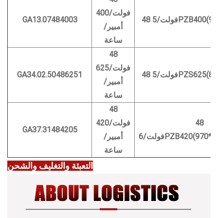
فولت/400
5PZB400(965*4)
GA13.07484003
أمبير/
ساعة
48
فولت/625
5PZS625(827*6)
GA34.02.50486251
أمبير/
ساعة
48
48
فولت/420
GA37.31484205
6PZB420(970*529)
أمبير/
ساعة
التعبئة والتغليف والشحن