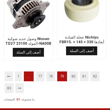
عجلة القيادة Nichiyu
وصول جديد شوكية Nissan
FBR15، أبعادها 330 × 145 ×
TD27 المولد 23100-NA00B
180 مم، بسعر المصنع.
بجودة عالية
أضف إلى السلة
أضف إلى السلة
1
...
77
78
79
80
81
82
83
ما مجموعه
83
الصفحات