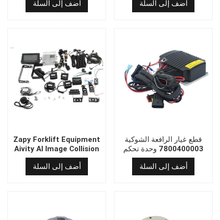
أضف إلى السلة
أضف إلى السلة
المستخدمة في شاحنة
كهربائية
قطع غيار الرافعة الشوكية
Zapy Forklift Equipment
7800400003 وحدة تحكم
Aivity AI Image Collision
توجيه الرافعة الشوكية C29-1
System
أضف إلى السلة
أضف إلى السلة
لشاحنة البليت Heli/LiftStar