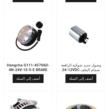
وصول جديد شوكية الرافعة
Hangcha G111-45706D-
12-24VDC صمام الملف
4N-24V-15-5-E BRAKE
اللولبي 04102401 ل Deutz
أضف إلى السلة
أضف إلى السلة
1011 2011 محرك