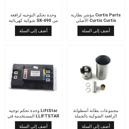
مؤشر بطارية Curtis Parts
وحدة تحكم التوجيه لرافعة
الأصلي Curtis Curtis
شوكية كهربائية SK-490 من
Liftstar
906T24BNBA0
أضف إلى السلة
أضف إلى السلة
مجموعات بطانة أسطوانة
وحدة تحكم توجيه LiftStar
الرافعة الشوكية بالجملة
المستخدمة في LLIFTSTAR
لمحرك ISUZU 4JB1
CBD30-470
أضف إلى السلة
أضف إلى السلة