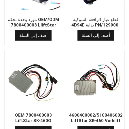
قطع غيار الرافعة الشوكية
مورد وحدة تحكم OEM/ODM
4D94E بداية PN/129900-
7800400003 LiiftStar
77010/129900-77040
Contering/FC لـ C29-1
أضف إلى السلة
أضف إلى السلة
OEM 7800400003
4600400002/5100406002
LiftStar SK-460G
LiftStar SK-460 Vorklift
Controller
Detering Controller