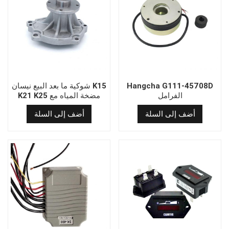
Hangcha G111-45708D
شوكية ما بعد البيع نيسان K15
الفرامل
K21 K25 مضخة المياه مع
OEM 21010-FU425
أضف إلى السلة
أضف إلى السلة
91H20-02580