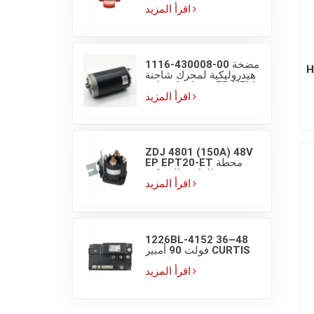
شاشة عرض
اقرأ المزيد
1116-430008-00 مضخة
H
هيدروليكية لمحرك شاحنة
منصات كهربائية EP HELI
بجهد 48V/800W
اقرأ المزيد
ZDJ 4801 (150A) 48V
EP EPT20-ET محطة
مضخة الرافعة الشوكية
مفتاح تلامس تيار مستمر
اقرأ المزيد
1226BL-4152 36–48
فولت 90 أمبير CURTIS
EP وحدة تحكم محرك
مغناطيسي دائم للرافعة
اقرأ المزيد
الشوكية