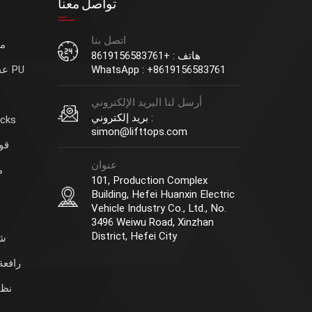
تواصل معنا
اتصل بنا
مح
هاتف : +8619156583761
WhatsApp : +8619156583761
عجلات قيادة الرافعة الشوكية PU
أرسل لنا البريد الإلكتروني
بريد إلكتروني :
وحدة 
simon@lifttops.com
قوا
عنوان
م
101, Production Complex
Building, Hefei Huanxin Electric
Vehicle Industry Co., Ltd., No.
3496 Weiwu Road, Xinzhan
District, Hefei City
شو
رافعة
نظا