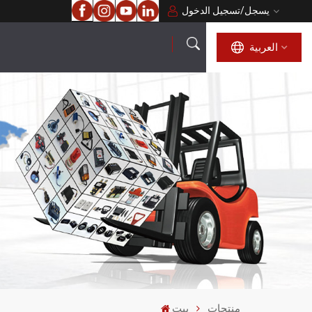
يسجل
/
تسجيل الدخول
العربية
العربية
English
français
русский
español
português
منتجات
بيت