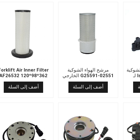
لشوكية
مرشح الهواء الشوكية
Forklift Air Inner Filter
لـ Isuzu C240 ​​Z-8-
الخارجي G25591-02551
AF26532 120*98*362
94
14
أضف إلى السلة
أضف إلى السلة
94
13
94