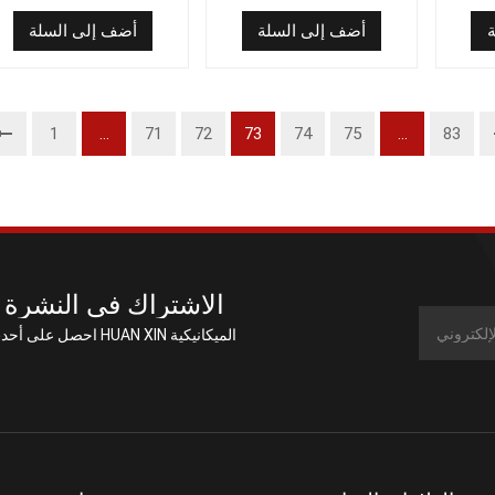
10301016
3101 (90A)
أضف إلى السلة
أضف إلى السلة
1
...
71
72
73
74
75
...
83
الاشتراك في النشرة ا
احصل على أحدث العروض من