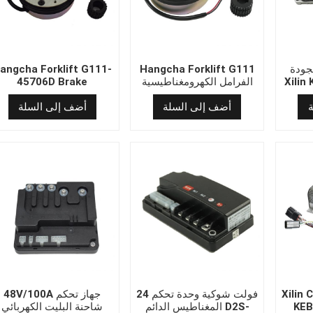
جودة
Hangcha Forklift G111
angcha Forklift G111-
Xilin
الفرامل الكهرومغناطيسية
45706D Brake
أضف إلى السلة
أضف إلى السلة
Xilin
24 فولت شوكية وحدة تحكم
48V/100A جهاز تحكم
KEB
المغناطيس الدائم D2S-
شاحنة البليت الكهربائي