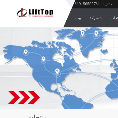
هاتف : +8619156583761
تجات
شركة
بيت
منتجات