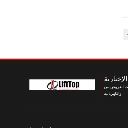
لإخبارية
 HUAN XIN الميكانيكية
والكهربائية