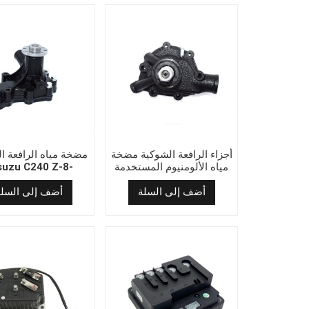
أجزاء الرافعة الشوكية مضخة
مضخة مياه الرافعة ا
مياه الألومنيوم المستخدمة
في Mitsubishi S4e مع
483-167-1/Z-8-
600-169-0/Z-8-
OEM 34345-00013
أضف إلى السلة
أضف إلى السلة
376-863-0/Z-5-
610-169-3/Z-8-
376-863-1 Z-8-
97379-807-8