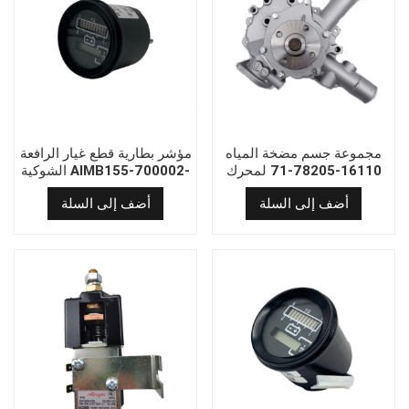
مجموعة جسم مضخة المياه
مؤشر بطارية قطع غيار الرافعة
16110-78205-71 لمحرك
الشوكية AIMB155-700002-
تويوتا 8f1dz شوكية
00 ل CBD20-AMC1 ل
أضف إلى السلة
أضف إلى السلة