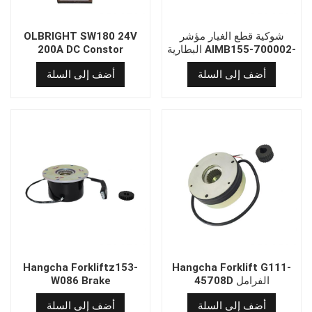
شوكية قطع الغيار مؤشر
OLBRIGHT SW180 24V
البطارية AIMB155-700002-
200A DC Constor
001
SW8180B -825L مع شريحة
أضف إلى السلة
أضف إلى السلة
مزدوجة
Hangcha Forkliftz153-
Hangcha Forklift G111-
45708D الفرامل
W086 Brake
الكهرومغناطيسية
أضف إلى السلة
أضف إلى السلة