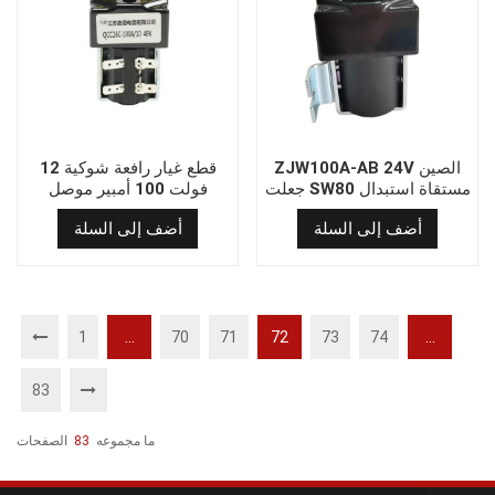
ZJW100A-AB 24V الصين
قطع غيار رافعة شوكية 12
جعلت SW80 مستقاة استبدال
فولت 100 أمبير موصل
SW80A-19
SW180 بديل C100/300B
أضف إلى السلة
أضف إلى السلة
1
...
70
71
72
73
74
...
83
ما مجموعه
83
الصفحات