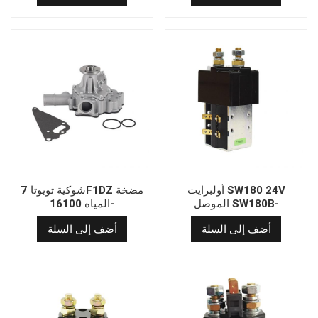
أولبرايت SW180 24V
شوكية تويوتا 7F1DZ مضخة
الموصل SW180B-
المياه 16100-
751/0039703526 الملف
UC050/16100-
أضف إلى السلة
أضف إلى السلة
اللولبي للسيارات الكهربائية/
UC040/16100-
شاحنة الرافعة الشوكية
OUD020/16100-78203-
71/16100-78206-71