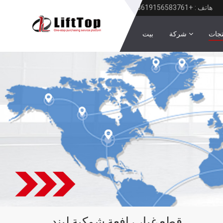
هاتف : +8619156583761
تجات
شركة
بيت
قطع غيار رافعة شوكية ليند