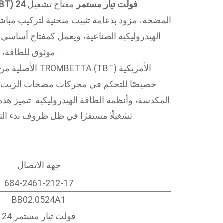
(TBT) 24 فولت تيار مستمر
مفتاح تشغيل
المضخة، مزود بدعامة تثبيت منحنية لتركيب مباشر
الهيدروليكية الصناعية، ويعمل كمفتاح أساس
موثوق للطاقة، واستقرار التيار العالي، ومتانة طويلة الأمد في معدات مناولة المواد.
خصيصًا للتحكم في محركات مضخات الزيت في 
المكدسة، وأنظمة الطاقة الهيدروليكية. تتميز ه
تشغيلًا مستقرًا في ظل ظروف بدء التش
جهة الاتصال
684-2461-212-17
BB02.0524A1
24 فولت تيار مستمر