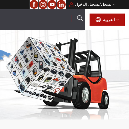
يسجل
/
تسجيل الدخول
العربية
العربية
English
français
русский
español
português