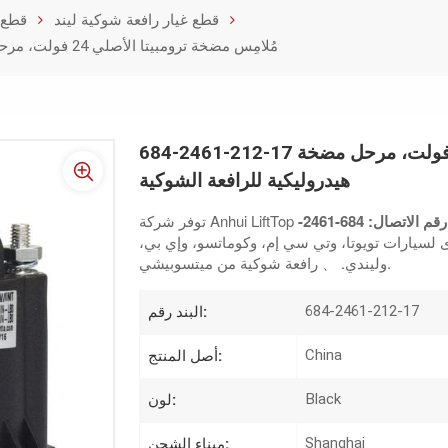
قطع غيار رافعة شوكية ليند
قطع غ
684-2461-212-17 مُلامِس مضخة ترومبيتا الأصلي 24 فولت، مرحل مضخة هيدروليكية للرافعة الشوكية
684-2461-212-17 مُلامِس مضخة ترومبيتا الأصلي 24 فولت، مرحل مضخة
هيدروليكية للرافعة الشوكية
رقم الاتصال: 684-2461-
 لسيارات تويوتا، وتي سي إم، وكوماتسو، وإي بي،
رافعة شوكية من ميتسوبيشي.
وليندي.
、
684-2461-212-17
البند رقم:
China
أصل المنتج:
Black
لون:
Shanghai
ميناء الشحن: