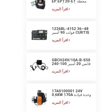
EP EPT20-ET محطة
مضخة الرافعة الشوكية
مفتاح تلامس تيار مستمر
اقرأ المزيد
1226BL-4152 36–48
فولت 90 أمبير CURTIS
EP وحدة تحكم محرك
مغناطيسي دائم للرافعة
اقرأ المزيد
الشوكية
GBCH24V/10A-B-S50
قابس 20 أمبير 100-240
فولت تيار متردد شاحن
بطارية ليثيوم للرافعة
اقرأ المزيد
الشوكية
17A0100001 24V
0.6KW 170A وحدة قيادة
شاحنة منصات نقالة
كهربائية مجموعة القيادة
اقرأ المزيد