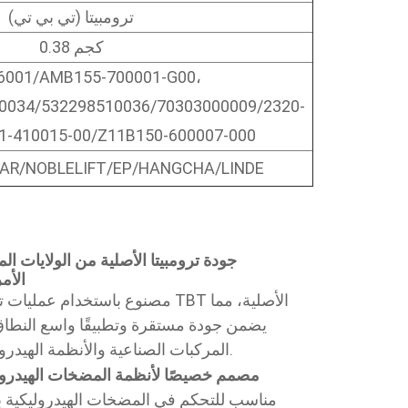
ترومبيتا (تي بي تي)
0.38 كجم
6001/AMB155-700001-G00،
0034/532298510036/70303000009/2320-
1-410015-00/Z11B150-600007-000
يُستخدم لـ /NOBLELIFT/EP/HANGCHA/LINDE
جودة ترومبيتا الأصلية من الولايات ال
الأم
مصنوع باستخدام عمليات تصنيع TBT الأصل
يضمن جودة مستقرة وتطبيقًا واسع النطا
المركبات الصناعية والأنظمة الهيدروليكية.
مصمم خصيصًا لأنظمة المضخات الهيدرول
مناسب للتحكم في المضخات الهيدروليكية بال