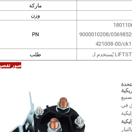
ماركة
وزن
180110
PN
9000010208/0569852
421008-00/ck1
LIFTSTAR
طلب
صور تفصيل
متحدة
ريكية
ية، مما
ق في
يكية
تيار