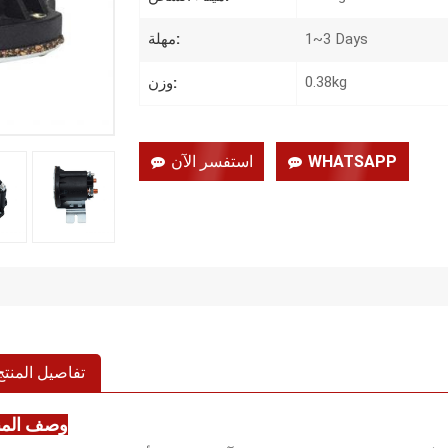
1~3 Days
مهلة:
0.38kg
وزن:
WHATSAPP
استفسر الآن
تفاصيل المنتج
وصف المن