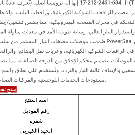
إنها آلة ترومبيتا أصلية (تُعرف عادةً باسم
ال
684-2461-212-17
. مصمم للرافعات الشوكية الكهربائية، ورافعات البليت، والأنظ
ي للتحكم في محرك المضخة الهيدروليكية، مما يضمن تشغيل/إيق
صُممت موصلات مضخات التيار المستمر من سلسلة PowerSeal الأصلية من TROMBETTA (TBT) الأم
الرافعات الشوكية الكهربائية، وعربات نقل البضائع، والرافع
ذه الموصلات بتصميم محكم الإغلاق من الدرجة الصناعية، مما يض
غيل والإيقاف عالية التيار والتردد، وتُستخدم على نطاق واسع 
مستودعات الخدمات اللوجستية والمركبات الصناعية.
منتج
تحد
اسم المنتج
رقم الموديل
شفرة
الجهد االكهربى