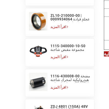
الكهربائية سعة 1.5T
ZL10-210000-00 |
0009934064 عجلة قيادة
أصلية لشاحنة منصات
كهربائية EP F4 بمقاس
اقرأ المزيد
210×70/83
1115-340000-10-50
مجموعة مقبض شاحنة
منصات EP مع مفاتيح
ية
شاشة عرض
اقرأ المزيد
1116-430008-00 مضخة
هيدروليكية لمحرك شاحنة
منصات كهربائية EP HELI
بجهد 48V/800W
اقرأ المزيد
ZDJ 4801 (150A) 48V