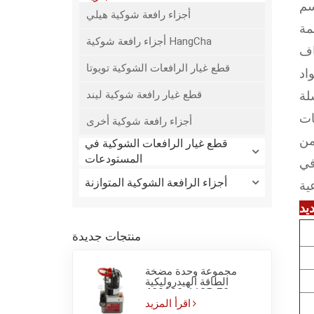
أجزاء رافعة شوكية هيلي
مة
أجزاء رافعة شوكية HangCha
اف
قطع غيار الرافعات الشوكية تويوتا
قطع غيار رافعة شوكية ليند
ريكية
ات
أجزاء رافعة شوكية أخرى
من
قطع غيار الرافعات الشوكية في
المستودعات
في
أجزاء الرافعة الشوكية المتوازنة
يد
منتجات جديدة
مجموعة وحدة مضخة
الطاقة الهيدروليكية
1135-420000-F0 بجهد
24V وقدرة 500W لـ EP
اقرأ المزيد
F4 وشاحنة البليت