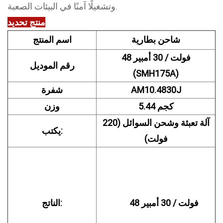
وتشغيلًا آمنًا في البيئات الصعبة.
منتج
تحديد
شاحن بطارية
اسم المنتج
48 فولت / 30 أمبير
رقم الموديل
(SMH175A)
AM10.4830J
شفرة
5.44 كجم
وزن
آلة تعبئة وشحن السوائل (220
يكتب:
فولت)
        48 فولت / 30 أمبير

الناتج: