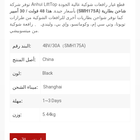
توفر شركة Anhui LiftTop قطع غيار رافعات شوكية عالية الجودة
شاحن بطارية
48 فولت / 30 أمبير (SMH175A)
بأسعار جيدة.
هذا
كما نوفر شواحن بطاريات أخرى للرافعات الشوكية من طرازات
تويوتا، وتي سي إم، وكوماتسو، وإي بي، وليندي.
、
رافعة شوكية
من ميتسوبيشي.
البند رقم:
48V/30A（SMH175A)
أصل المنتج:
China
لون:
Black
ميناء الشحن:
Shanghai
مهلة:
1~3 Days
وزن:
5.44kg
استفسر الآن