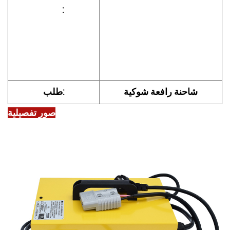
         :

شاحنة رافعة شوكية
طلب:
صور تفصيلية