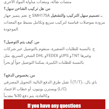
منصات نقالة، ومعدات مناولة المواد الأخرى.
س:
هل تركيب الشاحن سهل؟
ج: نعم. يتميز جهاز SMH175A بـ
تصميم سهل التركيب والتشغيل
مزودة بموصلات قياسية لتركيب سريع وتكامل بسيط مع المعدات
الموجودة.
س: كيف يتم التوصيل؟
ج: بالنسبة للطلبات الصغيرة، سنقوم بالتوصيل عبر شركات
الشحن السريع، مثل DHL وFEDEX وUPS وTNT وغيرها.
بالنسبة للطلبات الكبيرة، يمكننا التوصيل جواً أو بحراً.
س: بخصوص الدفع؟
أ: نقبل طرق الدفع التالية: التحويل المصرفي (T/T)، باي بال،
ويسترن يونيون، أو خطاب الاعتماد (L/C).
وكالعادة، يتم دفع 30% مقدماً.