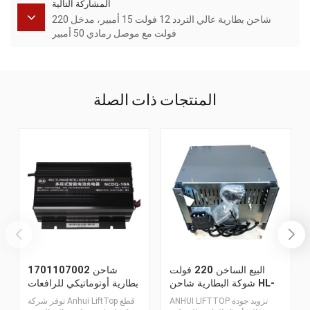
المشاركة التالية
شاحن بطارية عالي التردد 12 فولت 15 أمبير، مدخل 220
فولت مع موصل رمادي 50 أمبير
المنتجات ذات الصلة
البيع الساخن 220 فولت
1701107002 شاحن
شوكة البطارية شاحن HL-
بطارية أوتوماتيكي للرافعات
E24V35A-160
الشوكية في المستودعات،
ANHUI LIFTTOP تزويد جودة
توفر شركة Anhui LiftTop قطع
24 فولت، 10 أمبير، مزود