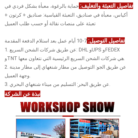
تفاصيل التعبئة والتغليف:
حماية بالرغوة، معبأة بشكل فردي في
أكياس، معبأة في صناديق، التعبئة القياسية: صناديق + كرتون +
تعبئة على منصات نقالة أو حسب طلب العميل
تفاصيل التوصيل:
7-10 أيام عمل بعد استلام الدفعة المقدمة
1. عن طريق شركات الشحن السريع: DHL وUPS وFEDEX
وTNT هي شركات الشحن السريع الرئيسية التي نتعاون معها.
2. عن طريق الجو: التوصيل من مطار شنغهاي إلى مطار مدينة
وجهة العميل.
3. عن طريق البحر: التسليم من ميناء شنغهاي البحري.
نبذة عن الشركة