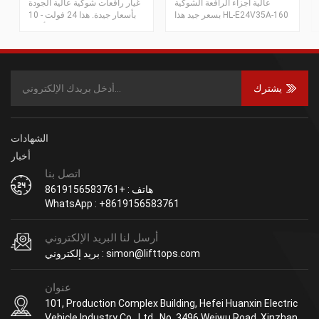
عالية أجزاء الرافعة الشوكية
غيار رافعات شوكية عالية الجودة
بمؤشر LED
بسعر جيد هذا HL-E24V35A-160
بأسعار جيدة. هذا 24 فولت - 10
شاحن بطارية رافعة الشوكة كما
أمبير / FC شاحن بطارية رافعة
نقدم شحنات بطارية الرافعة
شوكية كما نوفر شواحن بطاريات
الشوكية الأخرى لـ Toyotaã
أخرى للرافعات الشوكية من
tcmã Komatsuã Nissanã
طرازات تويوتا، وتي سي إم،
Mitsubishi Forklift.
وكوماتسو، وإي بي، وليندي. 、
يشترك
رافعة شوكية من ميتسوبيشي.
الشهادات
أخبار
اتصل بنا
هاتف : +8619156583761
WhatsApp : +8619156583761
أرسل لنا البريد الإلكتروني
بريد إلكتروني : simon@lifttops.com
عنوان
101, Production Complex Building, Hefei Huanxin Electric
Vehicle Industry Co., Ltd., No. 3496 Weiwu Road, Xinzhan