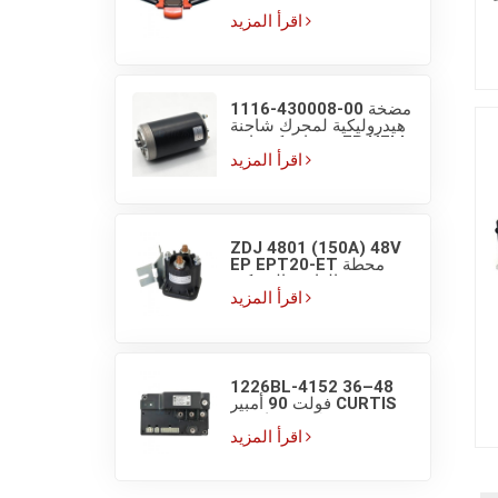
منصات EP مع مفاتيح
شاشة عرض
اقرأ المزيد
1116-430008-00 مضخة
هيدروليكية لمحرك شاحنة
منصات كهربائية EP HELI
بجهد 48V/800W
اقرأ المزيد
ZDJ 4801 (150A) 48V
EP EPT20-ET محطة
مضخة الرافعة الشوكية
مفتاح تلامس تيار مستمر
اقرأ المزيد
1226BL-4152 36–48
فولت 90 أمبير CURTIS
EP وحدة تحكم محرك
مغناطيسي دائم للرافعة
اقرأ المزيد
الشوكية