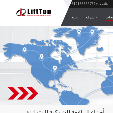
هاتف : +8619156583761
تجات
شركة
بيت
أجزاء الرافعة الشوكية المتوازنة