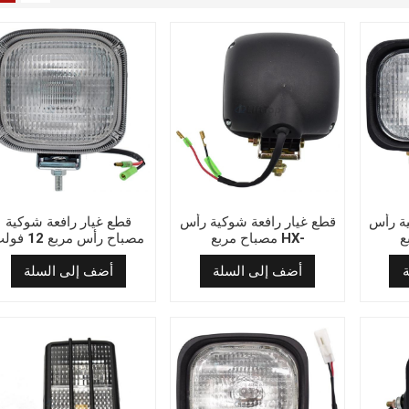
ية رأس
قطع غيار رافعة شوكية رأس
قطع غيار رافعة شوكية
-
مصباح مربع HX-
مصباح رأس مربع 12 فولت
02012V(105x115)
02
أضف إلى السلة
أضف إلى السلة