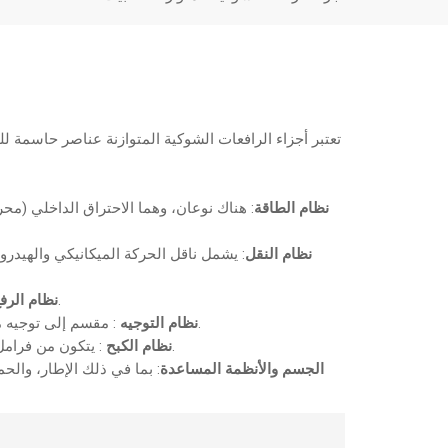
تعتبر أجزاء الرافعات الشوكية المتوازنة عناصر حاسمة ل
نظام الطاقة
: هناك نوعان، وهما الاحتراق الداخلي (محرك
نظام النقل
: يشمل ناقل الحركة الميكانيكي والهيدر
: يشتمل على الصواري والشوك والسلاسل، وهو يتيح الرفع العمودي للبضائع.
نظام الرف
: مقسم إلى توجيه ميكانيكي وهيدروليكي وكهربائي، فهو يسهل التحكم في توجيه الرافعة الشوكية.
نظام التوجيه
: يتكون من فرامل الخدمة وفرامل الانتظار، مما يضمن السلامة أثناء القيادة و مواقف السيارات.
نظام الكبح
الجسم والأنظمة المساعدة
: بما في ذلك الإطار، والحم