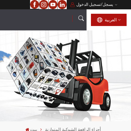
يسجل
/
تسجيل الدخول
العربية
العربية
English
français
русский
español
português
أجزاء الرافعة الشوكية المتوازنة
بيت