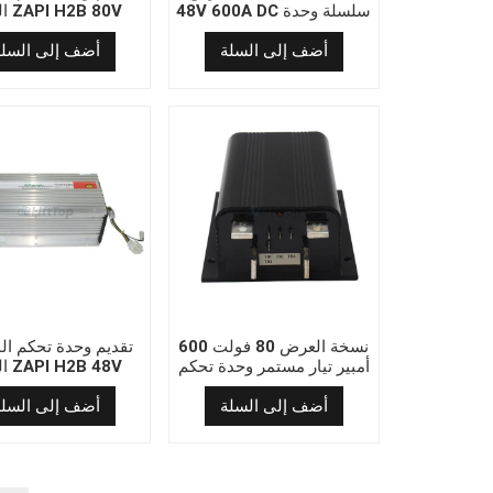
48V 600A DC سلسلة وحدة
المث
تحكم المحرك المثار
00A DC Series
أضف إلى السلة
أضف إلى السلة
نسخة العرض 80 فولت 600
تقديم وحدة تحكم ا
أمبير تيار مستمر وحدة تحكم
المث
محرك مضخة تيار مستمر
20A DC Series
STARP2680L600PG50S30B
أضف إلى السلة
أضف إلى السلة