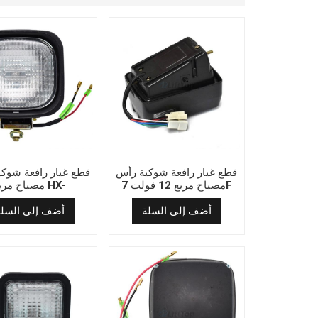
قطع غيار رافعة شوكية رأس
قطع غيار رافعة شوك
مصباح مربع 12 فولت 7F
مصباح مربع HX
012V(105x115)
ZL-123
أضف إلى السلة
أضف إلى السلة