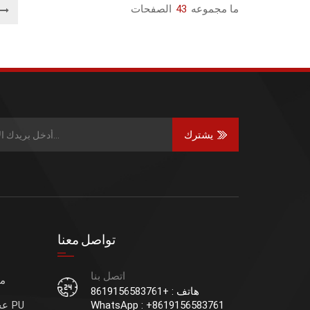
ما مجموعه
43
الصفحات
يشترك
تواصل معنا
اتصل بنا
مح
هاتف : +8619156583761
WhatsApp : +8619156583761
عجلات قيادة الرافعة الشوكية PU