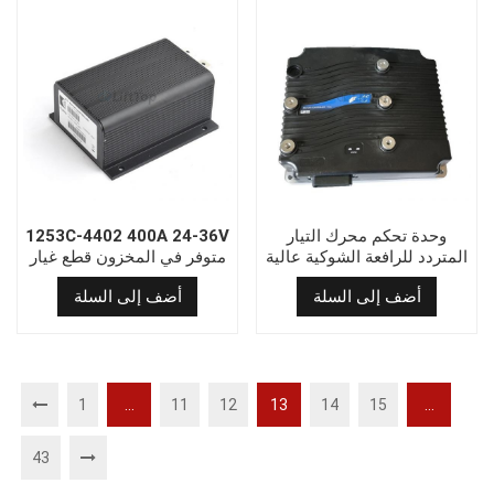
وحدة تحكم محرك التيار
1253C-4402 400A 24-36V
المتردد للرافعة الشوكية عالية
متوفر في المخزون قطع غيار
الجودة 1238-6501 (550A)
رافعات شوكية كورتيس وحدة
أضف إلى السلة
أضف إلى السلة
تحكم محرك التيار المستمر
1
...
11
12
13
14
15
...
43