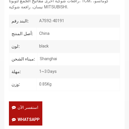
مفاتيح الجمع
رافعات شوكية أخرى
لتويوتا، TCM، كوماتسو،
نيسان، رافعة شوكية MITSUBISHI.
البند رقم:
A7S92-40191
أصل المنتج:
China
لون:
black
ميناء الشحن:
Shanghai
مهلة:
1~3 Days
وزن:
0.85Kg
استفسر الآن
WHATSAPP