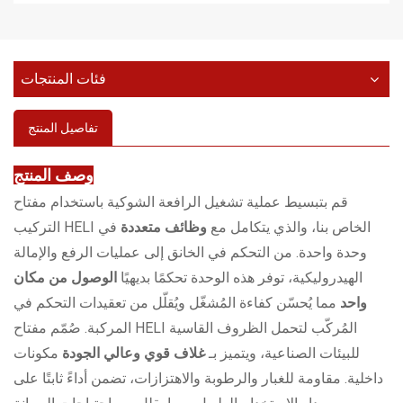
فئات المنتجات
تفاصيل المنتج
وصف المنتج
قم بتبسيط عملية تشغيل الرافعة الشوكية باستخدام مفتاح
التركيب HELI الخاص بنا، والذي يتكامل مع
وظائف متعددة
في
وحدة واحدة. من التحكم في الخانق إلى عمليات الرفع والإمالة
الهيدروليكية، توفر هذه الوحدة تحكمًا بديهيًا
الوصول من مكان
واحد
مما يُحسّن كفاءة المُشغّل ويُقلّل من تعقيدات التحكم في
المركبة. صُمّم مفتاح HELI المُركّب لتحمل الظروف القاسية
للبيئات الصناعية، ويتميز بـ
غلاف قوي وعالي الجودة
مكونات
داخلية. مقاومة للغبار والرطوبة والاهتزازات، تضمن أداءً ثابتًا على