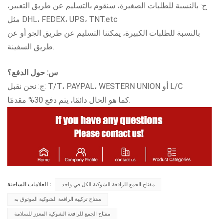
ج: بالنسبة للطلبات الصغيرة، سنقوم بالتسليم عن طريق التعبير،
مثل DHL، FEDEX، UPS، TNT.etc
بالنسبة للطلبات الكبيرة، يمكننا التسليم عن طريق الجو أو عن
طريق السفينة.
س: حول الدفع؟
ج: نحن نقبل: T/T، PAYPAL، WESTERN UNION أو L/C
كما هو الحال دائمًا، يتم دفع 30% مقدمًا.
العلامات الساخنة :
مفتاح الجمع للرافعة الشوكية الكل في واحد
مفتاح تركيبة الرافعة الشوكية الموثوق به
مفتاح الجمع للرافعة الشوكية المعزز للسلامة