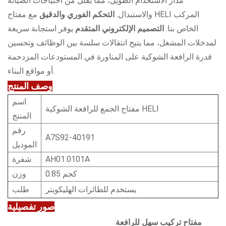
مدار الاستخدام الطويل، مما يقلل من احتياجات الصيانة
والاستبدال.
التحكم الفوري والدقيق
مع مفتاح HELI المركب
الخاص بنا.
التصميم الإلكتروني المتقدم
يوفر استجابة سريعة
لمدخلات المشغل، مما يتيح انتقالات سلسة بين الوظائف وتحسين
قدرة الرافعة الشوكية على المناورة في المستودعات المزدحمة
أو مواقع البناء.
وصف المنتج
اسم
مفتاح الجمع للرافعة الشوكية HELI
المنتج
رقم
A7S92-40191
الموديل
AH01.0101A
شفرة
0.85 كجم
وزن
يستخدم للطائرات الهليكوبتر
طلب
صور تفصيلية
مفتاح تركيب سهل للرافعة