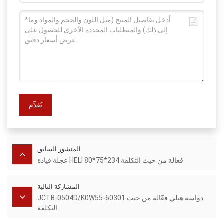
يُقدِّم
المنشور السابق
عجلة قيادة HELI فعالة من حيث التكلفة 234*75*80
المشاركة التالية
JCTB-0504D/K0W55-60301 دواسة هيلي فعّالة من حيث
التكلفة